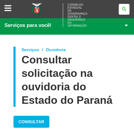
CONSELHO
CONSELHO
ESTADUAL
ESTADUAL
DE
DE
GOVERNANÇA
GOVERNANÇA
DIGITAL E
SEGURANÇA
DIGITAL
DA
Serviços para você!
E
INFORMAÇÃO
SEGURANÇA
DA
INFORMAÇÃO
Serviços
Ouvidoria
Consultar
solicitação na
ouvidoria do
Estado do Paraná
CONSULTAR