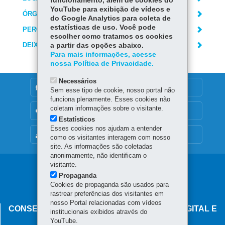
funcionamento, além de cookies do
YouTube para exibição de vídeos e
ÓRGÃO RESPONSÁVEL
do Google Analytics para coleta de
estatísticas de uso. Você pode
PERGUNTAS FREQUENTES
escolher como tratamos os cookies
DEIXE SUA OPINIÃO
a partir das opções abaixo.
Para mais informações, acesse
nossa Política de Privacidade.
Necessários
DENUNCIE CORRUPÇÃO
Sem esse tipo de cookie, nosso portal não
funciona plenamente. Esses cookies não
coletam informações sobre o visitante.
OUVIDORIA
Estatísticos
Esses cookies nos ajudam a entender
MAPA DO SITE
como os visitantes interagem com nosso
site. As informações são coletadas
anonimamente, não identificam o
visitante.
Navegação
Propaganda
principal
Cookies de propaganda são usados para
rastrear preferências dos visitantes em
nosso Portal relacionadas com vídeos
CONSELHO ESTADUAL DE GOVERNANÇA DIGITAL E
institucionais exibidos através do
SEGURANÇA DA INFORMAÇÃO
YouTube.