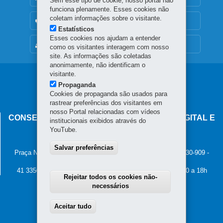
Sem esse tipo de cookie, nosso portal não
funciona plenamente. Esses cookies não
coletam informações sobre o visitante.
OUVIDORIA
Estatísticos
Esses cookies nos ajudam a entender
MAPA DO SITE
como os visitantes interagem com nosso
site. As informações são coletadas
anonimamente, não identificam o
visitante.
Navegação
Propaganda
principal
Cookies de propaganda são usados para
rastrear preferências dos visitantes em
nosso Portal relacionadas com vídeos
CONSELHO ESTADUAL DE GOVERNANÇA DIGITAL E
institucionais exibidos através do
SEGURANÇA DA INFORMAÇÃO
YouTube.
Palácio Iguaçu
Salvar preferências
Praça Nossa Senhora de Salette, s/n - Centro Cívico
-
80.530-909
-
Curitiba
-
PR
MAPA
41 3350-2400 - Horário de atendimento: 8h30 a 12h e 13h30 a 18h
Rejeitar todos os cookies não-
necessários
Aceitar tudo
Withdraw consent