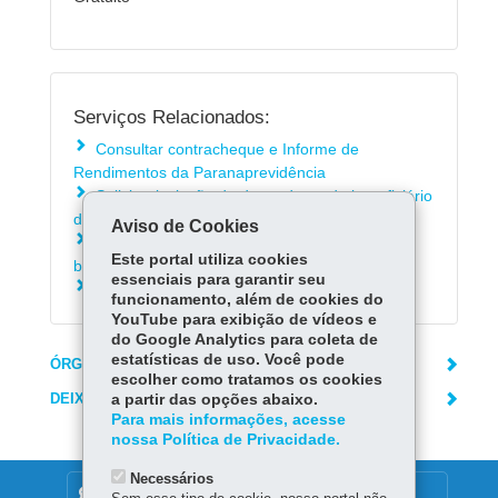
Serviços Relacionados:
Consultar contracheque e Informe de
Rendimentos da Paranaprevidência
Solicitar inclusão de dependente de beneficiário
da Paranaprevidência
Aviso de Cookies
Solicitar inclusão de representante legal de
Este portal utiliza cookies
beneficiário da Paranaprevidência
essenciais para garantir seu
Atualizar cadastro na Paraprevidência
funcionamento, além de cookies do
YouTube para exibição de vídeos e
do Google Analytics para coleta de
estatísticas de uso. Você pode
ÓRGÃO RESPONSÁVEL
escolher como tratamos os cookies
DEIXE SUA OPINIÃO
a partir das opções abaixo.
Para mais informações, acesse
nossa Política de Privacidade.
Necessários
DENUNCIE CORRUPÇÃO