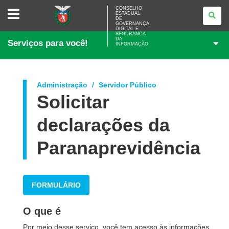
CONSELHO
CONSELHO
ESTADUAL
ESTADUAL
DE
DE
GOVERNANÇA
GOVERNANÇA
DIGITAL E
SEGURANÇA
DIGITAL
DA
Serviços para você!
E
INFORMAÇÃO
SEGURANÇA
DA
INFORMAÇÃO
Administração
Servidor Público
Solicitar
declarações da
Paranaprevidência
FORMULÁRIO
O que é
Por meio desse serviço, você tem acesso às informações