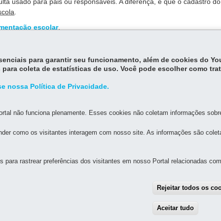
ta usado para pais ou responsáveis. A diferença, é que o cadastro do
scola
.
mentação escolar
.
essenciais para garantir seu funcionamento, além de cookies do Y
 para coleta de estatísticas de uso. Você pode escolher como tra
e nossa Política de Privacidade.
rtal não funciona plenamente. Esses cookies não coletam informações sobre 
der como os visitantes interagem com nosso site. As informações são cole
MAPA D
para rastrear preferências dos visitantes em nosso Portal relacionadas com 
UAL DE GOVERNANÇA DIGITAL E SEGURANÇA DA
Rejeitar todos os co
Aceitar tudo
With
alette, s/n - Centro Cívico
-
80.530-909
-
Curitiba
-
PR
MAPA