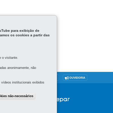
ouTube para exibição de
tamos os cookies a partir das
o visitante.
tadas anonimamente, não
O SITE
DENUNCIE CORRUPÇÃO
OUVIDORIA
vídeos institucionais exibidos
okies não-necessários
draw consent