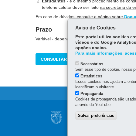
Estudantes
- é o mesmo procedimento de consul
telefone celular deve ser feito
na secretaria da e
Em caso de dúvidas, consulte a página sobre
Docu
Aviso de Cookies
Prazo
Este portal utiliza cookies 
Variável - depende do tipo do documento solicitado.
vídeos e do Google Analytics
opções abaixo.
Para mais informações, acess
CONSULTAR
Necessários
Sem esse tipo de cookie, nosso po
Estatísticos
Esses cookies nos ajudam a enten
identificam o visitante.
Propaganda
Cookies de propaganda são usados 
através do YouTube.
Navegação
CONSELHO ESTAD
Salvar preferências
principal
INFORMAÇÃO
Palácio Iguaçu
Praça Nossa Senhora de S