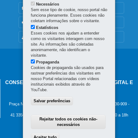
Necessários
DENUNCIE CORRUPÇÃO
Sem esse tipo de cookie, nosso portal não
funciona plenamente. Esses cookies não
coletam informações sobre o visitante.
OUVIDORIA
Estatísticos
Esses cookies nos ajudam a entender
MAPA DO SITE
como os visitantes interagem com nosso
site. As informações são coletadas
anonimamente, não identificam o
visitante.
Navegação
Propaganda
principal
Cookies de propaganda são usados para
rastrear preferências dos visitantes em
nosso Portal relacionadas com vídeos
CONSELHO ESTADUAL DE GOVERNANÇA DIGITAL E
institucionais exibidos através do
SEGURANÇA DA INFORMAÇÃO
YouTube.
Palácio Iguaçu
Salvar preferências
Praça Nossa Senhora de Salette, s/n - Centro Cívico
-
80.530-909
-
Curitiba
-
PR
MAPA
41 3350-2400 - Horário de atendimento: 8h30 a 12h e 13h30 a 18h
Rejeitar todos os cookies não-
necessários
Aceitar tudo
Withdraw consent