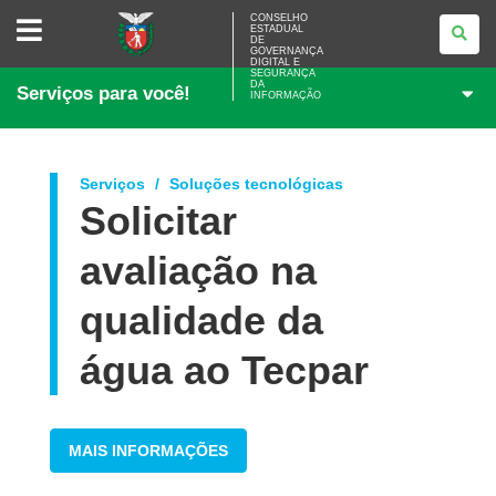
CONSELHO
CONSELHO
ESTADUAL
ESTADUAL
DE
DE
GOVERNANÇA
GOVERNANÇA
DIGITAL E
SEGURANÇA
DIGITAL
DA
Serviços para você!
E
INFORMAÇÃO
SEGURANÇA
DA
INFORMAÇÃO
Serviços
Soluções tecnológicas
Solicitar
avaliação na
qualidade da
água ao Tecpar
MAIS INFORMAÇÕES