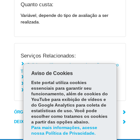
Quanto custa:
Variável, depende do tipo de avaliação a ser
realizada.
Serviços Relacionados:
Solicitar análises em água, solo e efluentes ao
Tecpar
Aviso de Cookies
Solicitar avaliação de água mineral ao Tecpar
Este portal utiliza cookies
Solicitar análise microbiológica ao Tecpar
essenciais para garantir seu
Solicitar análise microscópica ao Tecpar
funcionamento, além de cookies do
YouTube para exibição de vídeos e
do Google Analytics para coleta de
estatísticas de uso. Você pode
ÓRGÃO RESPONSÁVEL
escolher como tratamos os cookies
DEIXE SUA OPINIÃO
a partir das opções abaixo.
Para mais informações, acesse
nossa Política de Privacidade.