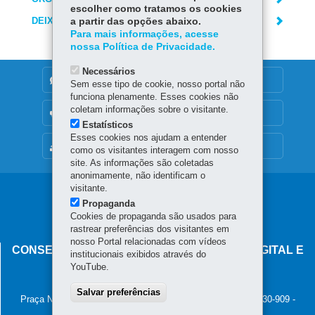
escolher como tratamos os cookies
DEIXE SUA OPINIÃO
a partir das opções abaixo.
Para mais informações, acesse
nossa Política de Privacidade.
Necessários
DENUNCIE CORRUPÇÃO
Sem esse tipo de cookie, nosso portal não
funciona plenamente. Esses cookies não
coletam informações sobre o visitante.
OUVIDORIA
Estatísticos
Esses cookies nos ajudam a entender
MAPA DO SITE
como os visitantes interagem com nosso
site. As informações são coletadas
anonimamente, não identificam o
visitante.
Navegação
Propaganda
principal
Cookies de propaganda são usados para
rastrear preferências dos visitantes em
nosso Portal relacionadas com vídeos
CONSELHO ESTADUAL DE GOVERNANÇA DIGITAL E
institucionais exibidos através do
SEGURANÇA DA INFORMAÇÃO
YouTube.
Palácio Iguaçu
Salvar preferências
Praça Nossa Senhora de Salette, s/n - Centro Cívico
-
80.530-909
-
Curitiba
-
PR
MAPA