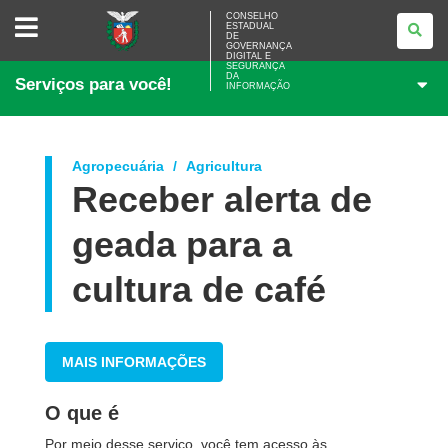
CONSELHO
CONSELHO
ESTADUAL
ESTADUAL
DE
DE
GOVERNANÇA
GOVERNANÇA
DIGITAL E
SEGURANÇA
DIGITAL
DA
Serviços para você!
E
INFORMAÇÃO
SEGURANÇA
DA
INFORMAÇÃO
Agropecuária
Agricultura
Receber alerta de
geada para a
cultura de café
MAIS INFORMAÇÕES
O que é
Por meio desse serviço, você tem acesso às