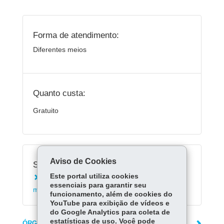
Forma de atendimento:
Diferentes meios
Quanto custa:
Gratuito
Aviso de Cookies
Serviços Relacionados:
Este portal utiliza cookies
Consultar alerta de geada para a cultura da
essenciais para garantir seu
maçã
funcionamento, além de cookies do
YouTube para exibição de vídeos e
do Google Analytics para coleta de
estatísticas de uso. Você pode
ÓRGÃO RESPONSÁVEL