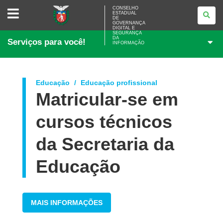
CONSELHO
CONSELHO
ESTADUAL
ESTADUAL
DE
DE
GOVERNANÇA
GOVERNANÇA
DIGITAL E
SEGURANÇA
DIGITAL
DA
Serviços para você!
E
INFORMAÇÃO
SEGURANÇA
DA
INFORMAÇÃO
Educação
Educação profissional
Matricular-se em
cursos técnicos
da Secretaria da
Educação
MAIS INFORMAÇÕES