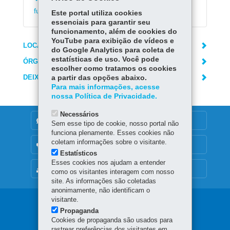
Emitir declaração de matrícula no ensino
fundamental e médio
Este portal utiliza cookies
essenciais para garantir seu
funcionamento, além de cookies do
YouTube para exibição de vídeos e
LOCAIS DE ATENDIMENTO
do Google Analytics para coleta de
estatísticas de uso. Você pode
ÓRGÃO RESPONSÁVEL
escolher como tratamos os cookies
DEIXE SUA OPINIÃO
a partir das opções abaixo.
Para mais informações, acesse
nossa Política de Privacidade.
Necessários
DENUNCIE CORRUPÇÃO
Sem esse tipo de cookie, nosso portal não
funciona plenamente. Esses cookies não
coletam informações sobre o visitante.
OUVIDORIA
Estatísticos
Esses cookies nos ajudam a entender
MAPA DO SITE
como os visitantes interagem com nosso
site. As informações são coletadas
anonimamente, não identificam o
visitante.
Navegação
Propaganda
principal
Cookies de propaganda são usados para
rastrear preferências dos visitantes em