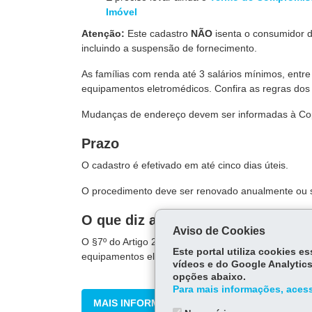
Imóvel
Atenção:
Este cadastro
NÃO
isenta o consumidor d
incluindo a suspensão de fornecimento.
As famílias com renda até 3 salários mínimos, entre 
equipamentos eletromédicos. Confira as regras dos
Mudanças de endereço devem ser informadas à Co
Prazo
O cadastro é efetivado em até cinco dias úteis.
O procedimento deve ser renovado anualmente ou s
O que diz a lei
Aviso de Cookies
O §7º do Artigo 27 da
Resolução Aneel 414/2010
t
Este portal utiliza cookies 
equipamentos elétricos essenciais à sobrevivência
vídeos e do Google Analytics
opções abaixo.
Para mais informações, acess
MAIS INFORMAÇÕES