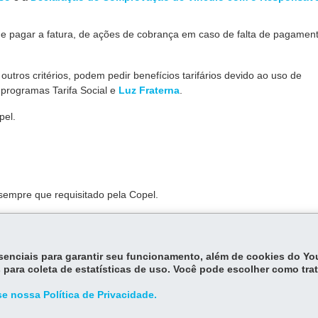
e pagar a fatura, de ações de cobrança em caso de falta de pagament
outros critérios, podem pedir benefícios tarifários devido ao uso de
 programas Tarifa Social e
Luz Fraterna
.
pel.
empre que requisitado pela Copel.
rata do cadastro das unidades consumidoras em que pessoas utilizam
essenciais para garantir seu funcionamento, além de cookies do Y
 humana.
 para coleta de estatísticas de uso. Você pode escolher como tra
e nossa Política de Privacidade.