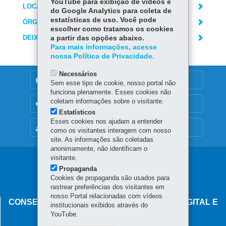
YouTube para exibição de vídeos e
LOCAIS DE ATENDIMENTO
do Google Analytics para coleta de
estatísticas de uso. Você pode
ÓRGÃO RESPONSÁVEL
escolher como tratamos os cookies
DEIXE SUA OPINIÃO
a partir das opções abaixo.
Para mais informações, acesse
nossa Política de Privacidade.
Necessários
DENUNCIE CORRUPÇÃO
Sem esse tipo de cookie, nosso portal não
funciona plenamente. Esses cookies não
coletam informações sobre o visitante.
OUVIDORIA
Estatísticos
Esses cookies nos ajudam a entender
MAPA DO SITE
como os visitantes interagem com nosso
site. As informações são coletadas
anonimamente, não identificam o
visitante.
Navegação
Propaganda
principal
Cookies de propaganda são usados para
rastrear preferências dos visitantes em
nosso Portal relacionadas com vídeos
CONSELHO ESTADUAL DE GOVERNANÇA DIGITAL E
institucionais exibidos através do
SEGURANÇA DA INFORMAÇÃO
YouTube.