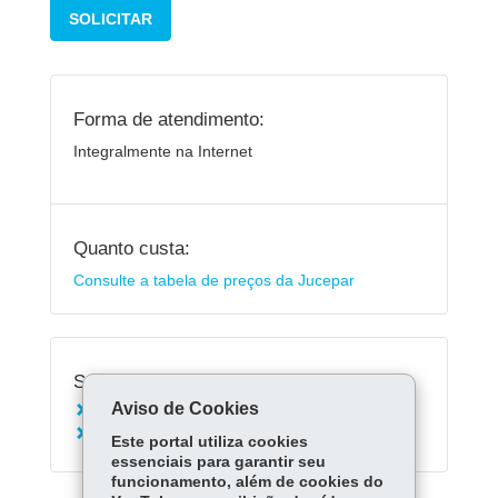
SOLICITAR
Forma de atendimento:
Integralmente na Internet
Quanto custa:
Consulte a tabela de preços da Jucepar
Serviços Relacionados:
Aviso de Cookies
Solicitar Certidão Específica
Solicitar Certidão de Inteiro Teor
Este portal utiliza cookies
essenciais para garantir seu
funcionamento, além de cookies do