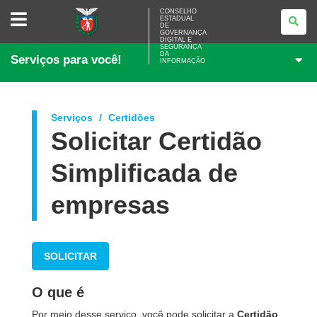
CONSELHO
CONSELHO
ESTADUAL
ESTADUAL
DE
DE
GOVERNANÇA
GOVERNANÇA
DIGITAL E
SEGURANÇA
DIGITAL
DA
Serviços para você!
E
INFORMAÇÃO
SEGURANÇA
DA
INFORMAÇÃO
Serviços
Certidões
Solicitar Certidão
Simplificada de
empresas
SOLICITAR
O que é
Por meio desse serviço, você pode solicitar a
Certidão