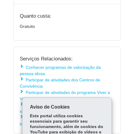
Quanto custa:
Gratuito
Serviços Relacionados:
Conhecer programas de valorização da
pessoa idosa
Participar de atividades dos Centros de
Convivência
Participar de atividades do programa Viver a
Vida
Solicitar atendimento na rede de assistência
Aviso de Cookies
social do Paraná
Este portal utiliza cookies
Solicitar acolhimento especial para pessoas
essenciais para garantir seu
idosas ou com deficiência
funcionamento, além de cookies do
YouTube para exibição de vídeos e