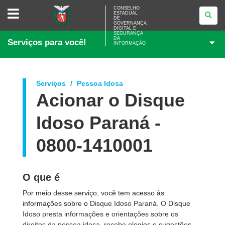
CONSELHO
CONSELHO
ESTADUAL
ESTADUAL
DE
DE
GOVERNANÇA
GOVERNANÇA
DIGITAL E
SEGURANÇA
DIGITAL
DA
Serviços para você!
E
INFORMAÇÃO
SEGURANÇA
DA
INFORMAÇÃO
Serviços
Pessoa Idosa
Acionar o Disque
Idoso Paraná -
0800-1410001
O que é
Por meio desse serviço, você tem acesso às
informações sobre o
Disque Idoso Paraná. O Disque
Idoso presta informações e orientações sobre os
direitos da pessoa idosa, recebe elogios e sugestões