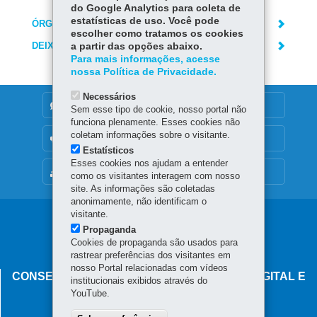
do Google Analytics para coleta de
estatísticas de uso. Você pode
ÓRGÃO RESPONSÁVEL
escolher como tratamos os cookies
DEIXE SUA OPINIÃO
a partir das opções abaixo.
Para mais informações, acesse
nossa Política de Privacidade.
Necessários
DENUNCIE CORRUPÇÃO
Sem esse tipo de cookie, nosso portal não
funciona plenamente. Esses cookies não
coletam informações sobre o visitante.
OUVIDORIA
Estatísticos
Esses cookies nos ajudam a entender
MAPA DO SITE
como os visitantes interagem com nosso
site. As informações são coletadas
anonimamente, não identificam o
visitante.
Navegação
Propaganda
principal
Cookies de propaganda são usados para
rastrear preferências dos visitantes em
nosso Portal relacionadas com vídeos
CONSELHO ESTADUAL DE GOVERNANÇA DIGITAL E
institucionais exibidos através do
SEGURANÇA DA INFORMAÇÃO
YouTube.
Palácio Iguaçu