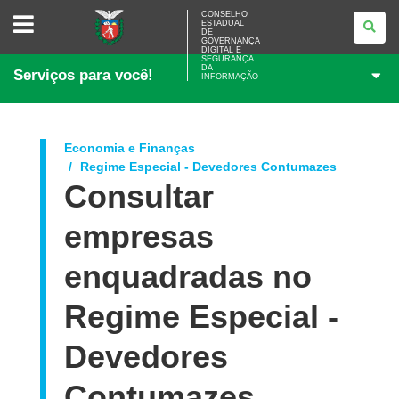
CONSELHO
CONSELHO
ESTADUAL
ESTADUAL
DE
DE
GOVERNANÇA
GOVERNANÇA
DIGITAL E
SEGURANÇA
DIGITAL
DA
Serviços para você!
E
INFORMAÇÃO
SEGURANÇA
DA
INFORMAÇÃO
Economia e Finanças
Regime Especial - Devedores Contumazes
Consultar
empresas
enquadradas no
Regime Especial -
Devedores
Contumazes