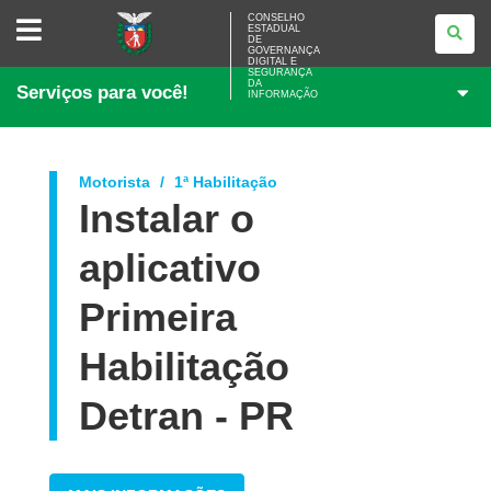
CONSELHO
CONSELHO
ESTADUAL
ESTADUAL
DE
DE
GOVERNANÇA
GOVERNANÇA
DIGITAL E
SEGURANÇA
DIGITAL
DA
Serviços para você!
E
INFORMAÇÃO
SEGURANÇA
DA
INFORMAÇÃO
Motorista
1ª Habilitação
Instalar o
aplicativo
Primeira
Habilitação
Detran - PR