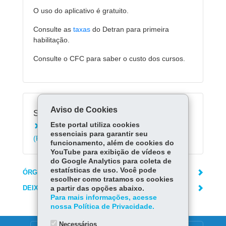
O uso do aplicativo é gratuito.
Consulte as
taxas
do Detran para primeira
habilitação.
Consulte o CFC para saber o custo dos cursos.
Aviso de Cookies
Serviços Relacionados:
Este portal utiliza cookies
Solicitar a emissão da primeira habilitação
essenciais para garantir seu
(PPD - Permissão para Dirigir)
funcionamento, além de cookies do
YouTube para exibição de vídeos e
do Google Analytics para coleta de
estatísticas de uso. Você pode
ÓRGÃO RESPONSÁVEL
escolher como tratamos os cookies
DEIXE SUA OPINIÃO
a partir das opções abaixo.
Para mais informações, acesse
nossa Política de Privacidade.
Necessários