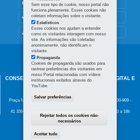
DENUNCIE CORRUPÇÃO
Sem esse tipo de cookie, nosso portal não
funciona plenamente. Esses cookies não
coletam informações sobre o visitante.
OUVIDORIA
Estatísticos
Esses cookies nos ajudam a entender
MAPA DO SITE
como os visitantes interagem com nosso
site. As informações são coletadas
anonimamente, não identificam o
visitante.
Navegação
Propaganda
principal
Cookies de propaganda são usados para
rastrear preferências dos visitantes em
nosso Portal relacionadas com vídeos
CONSELHO ESTADUAL DE GOVERNANÇA DIGITAL E
institucionais exibidos através do
SEGURANÇA DA INFORMAÇÃO
YouTube.
Palácio Iguaçu
Salvar preferências
Praça Nossa Senhora de Salette, s/n - Centro Cívico
-
80.530-909
-
Curitiba
-
PR
MAPA
41 3350-2400 - Horário de atendimento: 8h30 a 12h e 13h30 a 18h
Rejeitar todos os cookies não-
necessários
Aceitar tudo
Withdraw consent