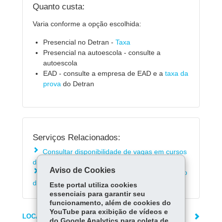
Quanto custa:
Varia conforme a opção escolhida:
Presencial no Detran -
Taxa
Presencial na autoescola - consulte a
autoescola
EAD - consulte a empresa de EAD e a
taxa da
prova
do Detran
Serviços Relacionados:
Consultar disponibilidade de vagas em cursos
de reciclagem no Detran
Aviso de Cookies
Consultar informações sobre curso preventivo
de reciclagem
Este portal utiliza cookies
essenciais para garantir seu
funcionamento, além de cookies do
YouTube para exibição de vídeos e
LOCAIS DE ATENDIMENTO
do Google Analytics para coleta de