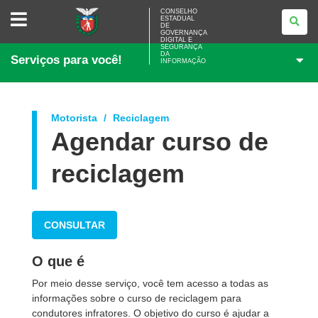
CONSELHO
CONSELHO
ESTADUAL
ESTADUAL
DE
DE
GOVERNANÇA
GOVERNANÇA
DIGITAL E
SEGURANÇA
DIGITAL
DA
Serviços para você!
E
INFORMAÇÃO
SEGURANÇA
DA
INFORMAÇÃO
Motorista
Reciclagem
Agendar curso de
reciclagem
CONSULTAR
O que é
Por meio desse serviço, você tem acesso a todas as
informações sobre o curso de reciclagem para
condutores infratores. O objetivo do curso é ajudar a