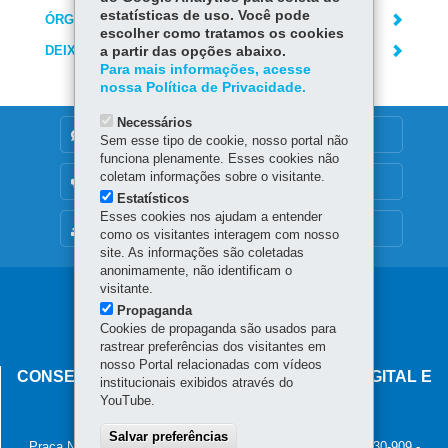
estatísticas de uso. Você pode
ÓRGÃO RESPONSÁVEL
escolher como tratamos os cookies
DEIXE SUA OPINIÃO
a partir das opções abaixo.
Para mais informações, acesse
nossa Política de Privacidade.
Necessários
DENUNCIE CORRUPÇÃO
Sem esse tipo de cookie, nosso portal não
funciona plenamente. Esses cookies não
coletam informações sobre o visitante.
OUVIDORIA
Estatísticos
Esses cookies nos ajudam a entender
MAPA DO SITE
como os visitantes interagem com nosso
site. As informações são coletadas
anonimamente, não identificam o
visitante.
Navegação
Propaganda
principal
Cookies de propaganda são usados para
rastrear preferências dos visitantes em
nosso Portal relacionadas com vídeos
CONSELHO ESTADUAL DE GOVERNANÇA DIGITAL E
institucionais exibidos através do
SEGURANÇA DA INFORMAÇÃO
YouTube.
Palácio Iguaçu
Salvar preferências
Praça Nossa Senhora de Salette, s/n - Centro Cívico
-
80.530-909
-