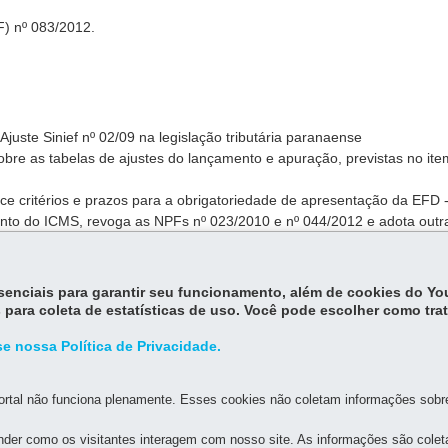
F) nº 083/2012.
 Ajuste Sinief nº 02/09 na legislação tributária paranaense
sobre as tabelas de ajustes do lançamento e apuração, previstas no ite
ece critérios e prazos para a obrigatoriedade de apresentação da EFD 
mento do ICMS, revoga as NPFs nº 023/2010 e nº 044/2012 e adota outr
brigatoriedade de apresentação da EFD - Escrituração Fiscal Digital, dis
ção do ICMS para os contribuintes inscritos e ativos no Cadastro de
essenciais para garantir seu funcionamento, além de cookies do Y
o Paraná e revoga as NPFs nº 083/2012 e nº 044/2013
 para coleta de estatísticas de uso. Você pode escolher como tra
e nossa Política de Privacidade.
rtal não funciona plenamente. Esses cookies não coletam informações sobre 
der como os visitantes interagem com nosso site. As informações são cole