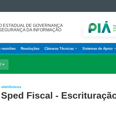
O ESTADUAL DE GOVERNANÇA
E SEGURANÇA DA INFORMAÇÃO
e reuniões
Resoluções
Câmaras Técnicas
Sistemas de Apoio
UI
 eletrônicos
Sped Fiscal - Escrituraçã