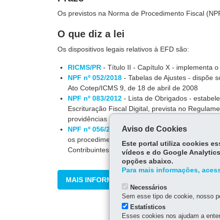
Os previstos na Norma de Procedimento Fiscal (NP
O que diz a lei
Os dispositivos legais relativos à EFD são:
RICMS/PR
- Título II - Capítulo X - implementa o
NPF nº 052/2018
- Tabelas de Ajustes - dispõe 
Ato Cotep/ICMS 9, de 18 de abril de 2008
NPF nº 083/2012
- Lista de Obrigados - estabel
Escrituração Fiscal Digital, prevista no Regula
providências
Aviso de Cookies
NPF nº 056/2015
- estabelece critérios para a o
os procedimentos relativos a informação e apura
Este portal utiliza cookies 
Contribuintes do ICMS - CAD/ICMS do Estado d
vídeos e do Google Analytics
opções abaixo.
Para mais informações, acess
MAIS INFORMAÇÕES
Necessários
Sem esse tipo de cookie, nosso po
Estatísticos
Esses cookies nos ajudam a enten