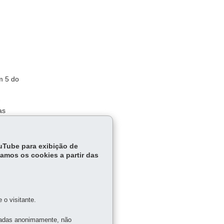
m 5 do
-
as
ciplina
ouTube para exibição de
tamos os cookies a partir das
o visitante.
tadas anonimamente, não