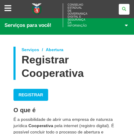
CONSELHO
CONSELHO
ESTADUAL
ESTADUAL
DE
DE
GOVERNANÇA
GOVERNANÇA
DIGITAL E
SEGURANÇA
DIGITAL
DA
Serviços para você!
E
INFORMAÇÃO
SEGURANÇA
DA
INFORMAÇÃO
Serviços
Abertura
Registrar
Cooperativa
REGISTRAR
O que é
É a possibilidade de abrir uma empresa de natureza
jurídica
Cooperativa
pela internet (registro digital). É
possível concluir todo o processo de abertura e