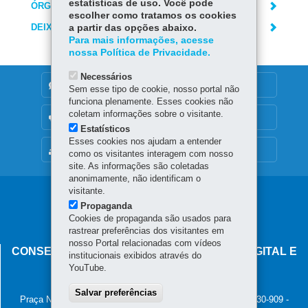
estatísticas de uso. Você pode
ÓRGÃO RESPONSÁVEL
escolher como tratamos os cookies
DEIXE SUA OPINIÃO
a partir das opções abaixo.
Para mais informações, acesse
nossa Política de Privacidade.
Necessários
DENUNCIE CORRUPÇÃO
Sem esse tipo de cookie, nosso portal não
funciona plenamente. Esses cookies não
coletam informações sobre o visitante.
OUVIDORIA
Estatísticos
Esses cookies nos ajudam a entender
MAPA DO SITE
como os visitantes interagem com nosso
site. As informações são coletadas
anonimamente, não identificam o
visitante.
Navegação
Propaganda
principal
Cookies de propaganda são usados para
rastrear preferências dos visitantes em
nosso Portal relacionadas com vídeos
CONSELHO ESTADUAL DE GOVERNANÇA DIGITAL E
institucionais exibidos através do
SEGURANÇA DA INFORMAÇÃO
YouTube.
Palácio Iguaçu
Salvar preferências
Praça Nossa Senhora de Salette, s/n - Centro Cívico
-
80.530-909
-