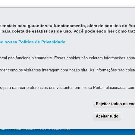
itui o Receita/PR e disciplina os procedimentos relativos aos serviços
essenciais para garantir seu funcionamento, além de cookies do Y
2000 e nº 065/2009.
 para coleta de estatísticas de uso. Você pode escolher como tra
e nossa Política de Privacidade.
rtal não funciona plenamente. Esses cookies não coletam informações sobre 
der como os visitantes interagem com nosso site. As informações são cole
MAPA D
para rastrear preferências dos visitantes em nosso Portal relacionadas com 
UAL DE GOVERNANÇA DIGITAL E SEGURANÇA DA
Rejeitar todos os co
Aceitar tudo
With
alette, s/n - Centro Cívico
-
80.530-909
-
Curitiba
-
PR
MAPA
e atendimento: 8h30 a 12h e 13h30 a 18h