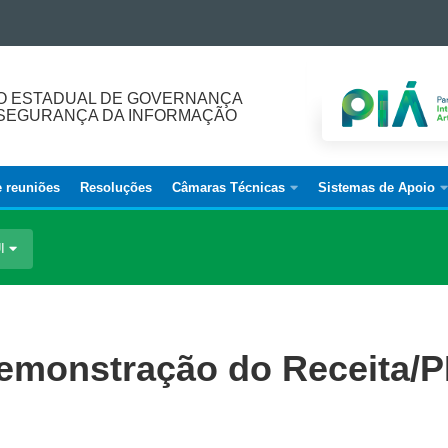
O ESTADUAL DE GOVERNANÇA
E SEGURANÇA DA INFORMAÇÃO
e reuniões
Resoluções
Câmaras Técnicas
Sistemas de Apoio
UI
emonstração do Receita/