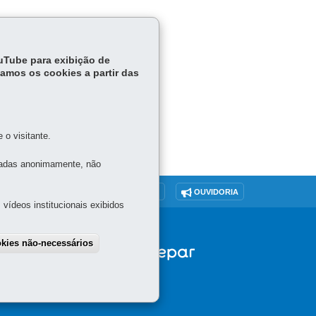
ouTube para exibição de
tamos os cookies a partir das
o visitante.
tadas anonimamente, não
O SITE
DENUNCIE CORRUPÇÃO
OUVIDORIA
vídeos institucionais exibidos
okies não-necessários
draw consent