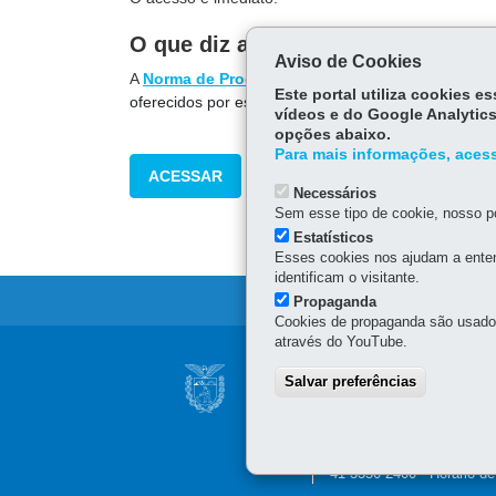
O que diz a lei
Aviso de Cookies
A
Norma de Procedimento Fiscal nº 077/2010
inst
Este portal utiliza cookies 
oferecidos por esse meio. Revoga as NPFs nº 027/
vídeos e do Google Analytics
opções abaixo.
Para mais informações, acess
ACESSAR
Necessários
Sem esse tipo de cookie, nosso po
Estatísticos
Esses cookies nos ajudam a enten
identificam o visitante.
Propaganda
Cookies de propaganda são usados 
através do YouTube.
Navegação
CONSELHO ESTAD
Salvar preferências
principal
INFORMAÇÃO
Palácio Iguaçu
Praça Nossa Senhora de S
41 3350-2400 - Horário d