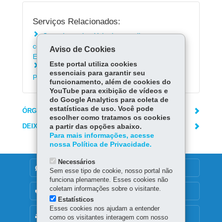
Serviços Relacionados:
Consultar calendário de expediente para
contagem de prazos processuais da Receita
Aviso de Cookies
Estadual
Este portal utiliza cookies
Consultar o Manual do Auto de Infração e do
essenciais para garantir seu
Processo Administrativo Fiscal
funcionamento, além de cookies do
YouTube para exibição de vídeos e
do Google Analytics para coleta de
estatísticas de uso. Você pode
ÓRGÃO RESPONSÁVEL
escolher como tratamos os cookies
DEIXE SUA OPINIÃO
a partir das opções abaixo.
Para mais informações, acesse
nossa Política de Privacidade.
Necessários
DENUNCIE CORRUPÇÃO
Sem esse tipo de cookie, nosso portal não
funciona plenamente. Esses cookies não
coletam informações sobre o visitante.
OUVIDORIA
Estatísticos
Esses cookies nos ajudam a entender
MAPA DO SITE
como os visitantes interagem com nosso