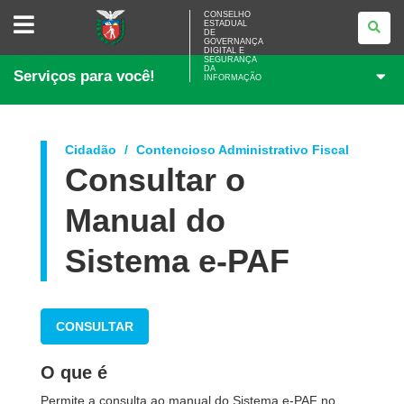
CONSELHO
CONSELHO
ESTADUAL
ESTADUAL
DE
DE
GOVERNANÇA
GOVERNANÇA
DIGITAL E
SEGURANÇA
DIGITAL
DA
Serviços para você!
E
INFORMAÇÃO
SEGURANÇA
DA
INFORMAÇÃO
Cidadão
Contencioso Administrativo Fiscal
Consultar o
Manual do
Sistema e-PAF
CONSULTAR
O que é
Permite a consulta ao manual do Sistema e-PAF no