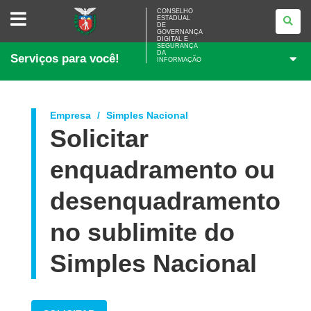
CONSELHO
CONSELHO
ESTADUAL
ESTADUAL
DE
DE
GOVERNANÇA
GOVERNANÇA
DIGITAL E
SEGURANÇA
DIGITAL
DA
Serviços para você!
E
INFORMAÇÃO
SEGURANÇA
DA
INFORMAÇÃO
Empresa
Simples Nacional
Solicitar
enquadramento ou
desenquadramento
no sublimite do
Simples Nacional