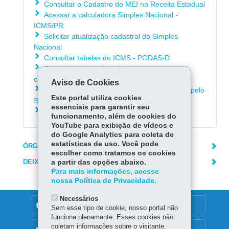
Consultar o Cadastro do MEI na Receita Estadual
Acessar a calculadora Simples Nacional -
ICMS/PR
Solicitar atualização cadastral do Simples
Nacional
Consultar tabelas do ICMS - PGDAS-D
Consultar editais de pré-cancelamento e
cancelamento da inscrição estadual
Aviso de Cookies
Consultar termos de indeferimento da opção pelo
Este portal utiliza cookies
Simples Nacional
essenciais para garantir seu
Saber como entregar a DeSTDA - Sedif/SN
funcionamento, além de cookies do
YouTube para exibição de vídeos e
do Google Analytics para coleta de
estatísticas de uso. Você pode
ÓRGÃO RESPONSÁVEL
escolher como tratamos os cookies
DEIXE SUA OPINIÃO
a partir das opções abaixo.
Para mais informações, acesse
nossa Política de Privacidade.
Necessários
DENUNCIE CORRUPÇÃO
Sem esse tipo de cookie, nosso portal não
funciona plenamente. Esses cookies não
coletam informações sobre o visitante.
OUVIDORIA