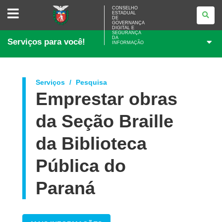
CONSELHO
CONSELHO
ESTADUAL
ESTADUAL
DE
DE
GOVERNANÇA
GOVERNANÇA
DIGITAL E
SEGURANÇA
DIGITAL
DA
Serviços para você!
E
INFORMAÇÃO
SEGURANÇA
DA
INFORMAÇÃO
Serviços
Pesquisa
Emprestar obras
da Seção Braille
da Biblioteca
Pública do
Paraná