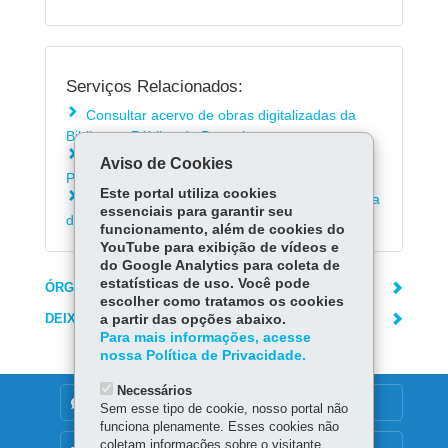
Serviços Relacionados:
Consultar acervo de obras digitalizadas da
Biblioteca Pública do Paraná
Consultar o acervo da Biblioteca Pública do
Aviso de Cookies
Paraná e das bibliotecas municipais
Este portal utiliza cookies
Fazer Cadastro de Leitor na Biblioteca Pública
essenciais para garantir seu
do Paraná
funcionamento, além de cookies do
YouTube para exibição de vídeos e
do Google Analytics para coleta de
estatísticas de uso. Você pode
ÓRGÃO RESPONSÁVEL
escolher como tratamos os cookies
DEIXE SUA OPINIÃO
a partir das opções abaixo.
Para mais informações, acesse
nossa Política de Privacidade.
Necessários
DENUNCIE CORRUPÇÃO
Sem esse tipo de cookie, nosso portal não
funciona plenamente. Esses cookies não
coletam informações sobre o visitante.