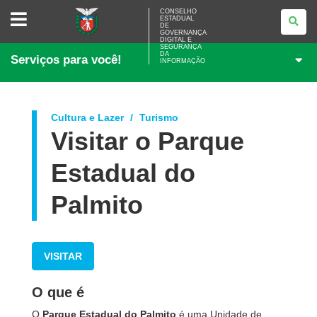
CONSELHO
CONSELHO
ESTADUAL
ESTADUAL
DE
DE
GOVERNANÇA
GOVERNANÇA
DIGITAL E
SEGURANÇA
DIGITAL
DA
Serviços para você!
E
INFORMAÇÃO
SEGURANÇA
DA
INFORMAÇÃO
Cultura e Lazer
Turismo
Visitar o Parque
Estadual do
Palmito
VISITAR
O que é
O
Parque Estadual do Palmito
é uma Unidade de