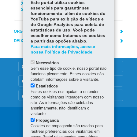
Este portal utiliza cookies
Visitar a Ilha do Mel
essenciais para garantir seu
Visitar o Parque Estadual do Rio da Onça
funcionamento, além de cookies do
YouTube para exibição de vídeos e
do Google Analytics para coleta de
estatísticas de uso. Você pode
ÓRGÃO RESPONSÁVEL
escolher como tratamos os cookies
DEIXE SUA OPINIÃO
a partir das opções abaixo.
Para mais informações, acesse
nossa Política de Privacidade.
Necessários
DENUNCIE CORRUPÇÃO
Sem esse tipo de cookie, nosso portal não
funciona plenamente. Esses cookies não
coletam informações sobre o visitante.
OUVIDORIA
Estatísticos
Esses cookies nos ajudam a entender
MAPA DO SITE
como os visitantes interagem com nosso
site. As informações são coletadas
anonimamente, não identificam o
visitante.
Navegação
Propaganda
principal
Cookies de propaganda são usados para
rastrear preferências dos visitantes em
nosso Portal relacionadas com vídeos