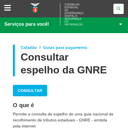
CONSELHO
CONSELHO
ESTADUAL
ESTADUAL
DE
DE
GOVERNANÇA
GOVERNANÇA
DIGITAL E
SEGURANÇA
DIGITAL
DA
Serviços para você!
E
INFORMAÇÃO
SEGURANÇA
DA
INFORMAÇÃO
Cidadão
Guias para pagamento
Consultar
espelho da GNRE
CONSULTAR
O que é
Permite a consulta de espelho de uma guia nacional de
recolhimento de tributos estaduais - GNRE - emitida
pela internet.