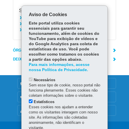
Serviços Relacionados:
Aviso de Cookies
Emitir GNRE
Este portal utiliza cookies
Consultar pagamento da GNRE
essenciais para garantir seu
Retificar GR-PR e GNRE
funcionamento, além de cookies do
YouTube para exibição de vídeos e
do Google Analytics para coleta de
estatísticas de uso. Você pode
ÓRGÃO RESPONSÁVEL
escolher como tratamos os cookies
DEIXE SUA OPINIÃO
a partir das opções abaixo.
Para mais informações, acesse
nossa Política de Privacidade.
Necessários
DENUNCIE CORRUPÇÃO
Sem esse tipo de cookie, nosso portal não
funciona plenamente. Esses cookies não
coletam informações sobre o visitante.
OUVIDORIA
Estatísticos
Esses cookies nos ajudam a entender
MAPA DO SITE
como os visitantes interagem com nosso
site. As informações são coletadas
anonimamente, não identificam o
visitante.