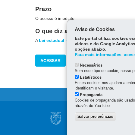
Prazo
O acesso é imediato.
Aviso de Cookies
O que diz a lei
Este portal utiliza cookies 
A
Lei estadual nº 18.664
, de 22 de dezembro de 20
vídeos e do Google Analytics
opções abaixo.
Para mais informações, acess
ACESSAR
Necessários
Sem esse tipo de cookie, nosso po
Estatísticos
Esses cookies nos ajudam a enten
identificam o visitante.
Propaganda
Cookies de propaganda são usados 
através do YouTube.
Navegação
CONSELHO ESTAD
Salvar preferências
principal
INFORMAÇÃO
Palácio Iguaçu