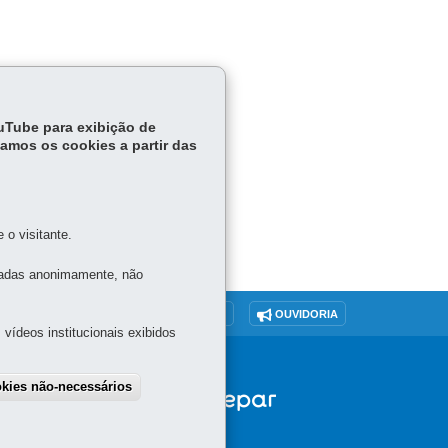
ouTube para exibição de
tamos os cookies a partir das
o visitante.
tadas anonimamente, não
O SITE
DENUNCIE CORRUPÇÃO
OUVIDORIA
vídeos institucionais exibidos
okies não-necessários
draw consent