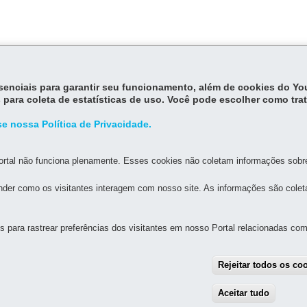
essenciais para garantir seu funcionamento, além de cookies do Y
15, estabelece as normas para o exercício da advocacia dativa.
 para coleta de estatísticas de uso. Você pode escolher como tra
e nossa Política de Privacidade.
rtal não funciona plenamente. Esses cookies não coletam informações sobre 
der como os visitantes interagem com nosso site. As informações são cole
MAPA D
para rastrear preferências dos visitantes em nosso Portal relacionadas com 
UAL DE GOVERNANÇA DIGITAL E SEGURANÇA DA
Rejeitar todos os co
Aceitar tudo
With