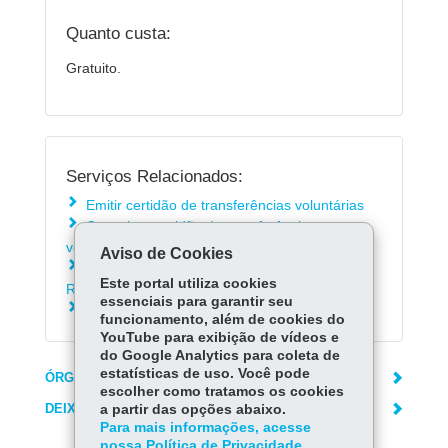
Quanto custa:
Gratuito.
Serviços Relacionados:
Emitir certidão de transferências voluntárias
Consultar certidão de transferências
voluntárias
Aviso de Cookies
Consultar certidões previstas pela Lei de
Este portal utiliza cookies
Responsabilidade Fiscal (LRF)
essenciais para garantir seu
Confirmar certidões emitidas pela Sefa
funcionamento, além de cookies do
YouTube para exibição de vídeos e
do Google Analytics para coleta de
estatísticas de uso. Você pode
ÓRGÃO RESPONSÁVEL
escolher como tratamos os cookies
DEIXE SUA OPINIÃO
a partir das opções abaixo.
Para mais informações, acesse
nossa Política de Privacidade.