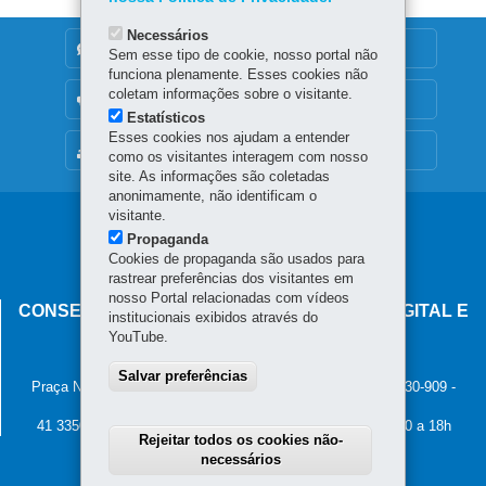
Necessários
DENUNCIE CORRUPÇÃO
Sem esse tipo de cookie, nosso portal não
funciona plenamente. Esses cookies não
coletam informações sobre o visitante.
OUVIDORIA
Estatísticos
Esses cookies nos ajudam a entender
MAPA DO SITE
como os visitantes interagem com nosso
site. As informações são coletadas
anonimamente, não identificam o
visitante.
Navegação
Propaganda
principal
Cookies de propaganda são usados para
rastrear preferências dos visitantes em
nosso Portal relacionadas com vídeos
CONSELHO ESTADUAL DE GOVERNANÇA DIGITAL E
institucionais exibidos através do
SEGURANÇA DA INFORMAÇÃO
YouTube.
Palácio Iguaçu
Salvar preferências
Praça Nossa Senhora de Salette, s/n - Centro Cívico
-
80.530-909
-
Curitiba
-
PR
MAPA
41 3350-2400 - Horário de atendimento: 8h30 a 12h e 13h30 a 18h
Rejeitar todos os cookies não-
necessários