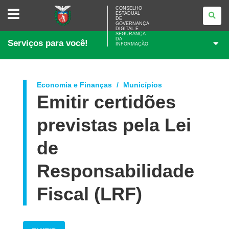
CONSELHO
CONSELHO
ESTADUAL
ESTADUAL
DE
DE
GOVERNANÇA
GOVERNANÇA
DIGITAL E
SEGURANÇA
DIGITAL
DA
Serviços para você!
E
INFORMAÇÃO
SEGURANÇA
DA
INFORMAÇÃO
Economia e Finanças
Municípios
Emitir certidões
previstas pela Lei
de
Responsabilidade
Fiscal (LRF)