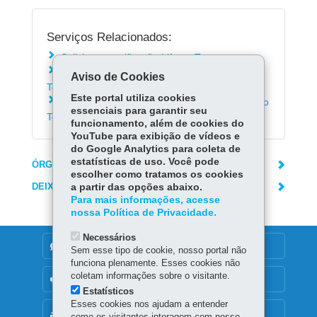
Serviços Relacionados:
Solicitar a certificação Life ao Tecpar
Solicitar análise em amostras ambientais ao
Aviso de Cookies
Tecpar
Este portal utiliza cookies
Solicitar análises em água, solo e efluentes ao
essenciais para garantir seu
Tecpar
funcionamento, além de cookies do
YouTube para exibição de vídeos e
do Google Analytics para coleta de
estatísticas de uso. Você pode
ÓRGÃO RESPONSÁVEL
escolher como tratamos os cookies
DEIXE SUA OPINIÃO
a partir das opções abaixo.
Para mais informações, acesse
nossa Política de Privacidade.
Necessários
DENUNCIE CORRUPÇÃO
Sem esse tipo de cookie, nosso portal não
funciona plenamente. Esses cookies não
coletam informações sobre o visitante.
OUVIDORIA
Estatísticos
Esses cookies nos ajudam a entender
MAPA DO SITE
como os visitantes interagem com nosso