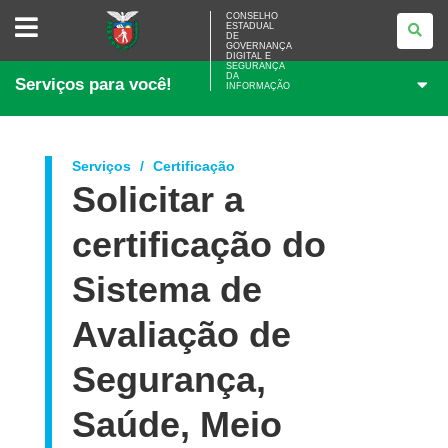
CONSELHO
CONSELHO
ESTADUAL
ESTADUAL
DE
DE
GOVERNANÇA
GOVERNANÇA
DIGITAL E
SEGURANÇA
DIGITAL
DA
Serviços para você!
E
INFORMAÇÃO
SEGURANÇA
DA
INFORMAÇÃO
Serviços
Certificação
Solicitar a
certificação do
Sistema de
Avaliação de
Segurança,
Saúde, Meio