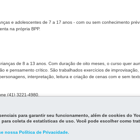
ianças e adolescentes de 7 a 17 anos - com ou sem conhecimento pré
enta na própria BPP.
ra crianças de 8 a 13 anos. Com duração de oito meses, o curso quer a
ão e pensamento crítico. São trabalhados exercícios de improvisação,
 personagens, interpretação, leitura e criação de cenas com e sem text
fone (41) 3221-4980.
essenciais para garantir seu funcionamento, além de cookies do Y
cada atividade.
 para coleta de estatísticas de uso. Você pode escolher como tra
e nossa Política de Privacidade.