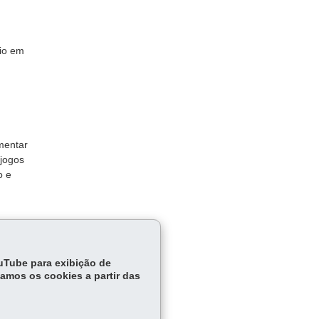
vio em
umentar
 jogos
o e
ouTube para exibição de
tamos os cookies a partir das