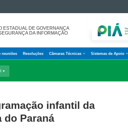
O ESTADUAL DE GOVERNANÇA
E SEGURANÇA DA INFORMAÇÃO
e reuniões
Resoluções
Câmaras Técnicas
Sistemas de Apoio
UI
gramação infantil da
a do Paraná