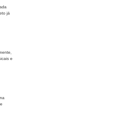
cada
to já
lmente,
icais e
 na
 e