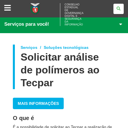
CONSELHO
CONSELHO
ESTADUAL
ESTADUAL
DE
DE
GOVERNANÇA
GOVERNANÇA
DIGITAL E
SEGURANÇA
DIGITAL
DA
Serviços para você!
E
INFORMAÇÃO
SEGURANÇA
DA
INFORMAÇÃO
Serviços
Soluções tecnológicas
Solicitar análise
de polímeros ao
Tecpar
MAIS INFORMAÇÕES
O que é
É a possibilidade de solicitar ao Tecpar a realização de