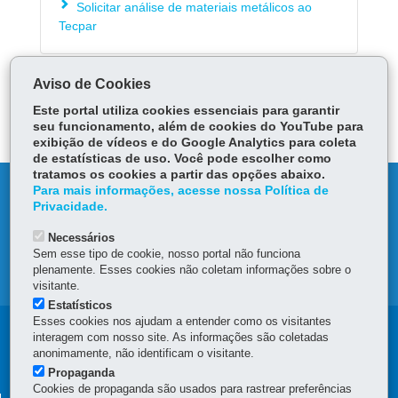
Solicitar análise de materiais metálicos ao
Tecpar
Aviso de Cookies
ÓRGÃO RESPONSÁVEL
Este portal utiliza cookies essenciais para garantir
DEIXE SUA OPINIÃO
seu funcionamento, além de cookies do YouTube para
exibição de vídeos e do Google Analytics para coleta
de estatísticas de uso. Você pode escolher como
tratamos os cookies a partir das opções abaixo.
DENUNCIE CORRUPÇÃO
Para mais informações, acesse nossa Política de
Privacidade.
OUVIDORIA
Necessários
Sem esse tipo de cookie, nosso portal não funciona
plenamente. Esses cookies não coletam informações sobre o
MAPA DO SITE
visitante.
Estatísticos
Esses cookies nos ajudam a entender como os visitantes
Navegação
interagem com nosso site. As informações são coletadas
anonimamente, não identificam o visitante.
principal
Propaganda
Cookies de propaganda são usados para rastrear preferências