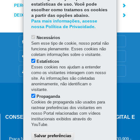
estatísticas de uso. Você pode
PERGUNTAS FREQUENTES
escolher como tratamos os cookies
DEIXE SUA OPINIÃO
a partir das opções abaixo.
Para mais informações, acesse
nossa Política de Privacidade.
Necessários
DENUNCIE CORRUPÇÃO
Sem esse tipo de cookie, nosso portal não
funciona plenamente. Esses cookies não
coletam informações sobre o visitante.
OUVIDORIA
Estatísticos
Esses cookies nos ajudam a entender
MAPA DO SITE
como os visitantes interagem com nosso
site. As informações são coletadas
anonimamente, não identificam o
visitante.
Navegação
Propaganda
principal
Cookies de propaganda são usados para
rastrear preferências dos visitantes em
nosso Portal relacionadas com vídeos
CONSELHO ESTADUAL DE GOVERNANÇA DIGITAL E
institucionais exibidos através do
SEGURANÇA DA INFORMAÇÃO
YouTube.
Palácio Iguaçu
Salvar preferências
Praça Nossa Senhora de Salette, s/n - Centro Cívico
-
80.530-909
-