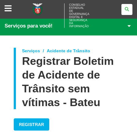
CONSELHO
CONSELHO
ESTADUAL
ESTADUAL
DE
DE
GOVERNANÇA
GOVERNANÇA
DIGITAL E
SEGURANÇA
DIGITAL
DA
Serviços para você!
E
INFORMAÇÃO
SEGURANÇA
DA
INFORMAÇÃO
Serviços
Acidente de Trânsito
Registrar Boletim
de Acidente de
Trânsito sem
vítimas - Bateu
REGISTRAR