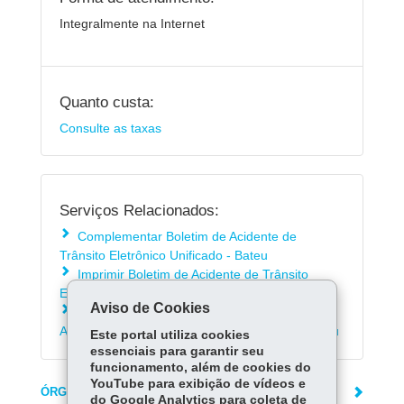
Integralmente na Internet
Quanto custa:
Consulte as taxas
Serviços Relacionados:
Complementar Boletim de Acidente de
Trânsito Eletrônico Unificado - Bateu
Imprimir Boletim de Acidente de Trânsito
Eletrônico Unificado - Bateu
Aviso de Cookies
Imprimir Guia de Recolhimento do Boletim de
Acidente de Trânsito Eletrônico Unificado - Bateu
Este portal utiliza cookies
essenciais para garantir seu
funcionamento, além de cookies do
YouTube para exibição de vídeos e
ÓRGÃO RESPONSÁVEL
do Google Analytics para coleta de