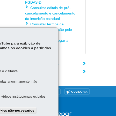
PGDAS-D
Consultar editais de pré-
cancelamento e cancelamento
da inscrição estadual
Consultar termos de
indeferimento da opção pelo
Simples Nacional
rmações
Saber como entregar a
ouTube para exibição de
DeSTDA - Sedif/SN
tamos os cookies a partir das
ÓRGÃO RESPONSÁVEL
o visitante.
DEIXE SUA OPINIÃO
tadas anonimamente, não
O SITE
DENUNCIE CORRUPÇÃO
OUVIDORIA
vídeos institucionais exibidos
okies não-necessários