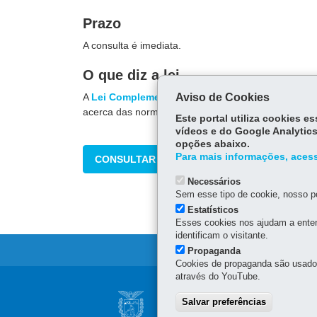
Prazo
A consulta é imediata.
O que diz a lei
A
Lei Complementar nº 107/2005
Aviso de Cookies
determina que a 
acerca das normas tributárias.
Este portal utiliza cookies 
vídeos e do Google Analytics
opções abaixo.
Para mais informações, acess
CONSULTAR
Necessários
Sem esse tipo de cookie, nosso po
Estatísticos
Esses cookies nos ajudam a enten
identificam o visitante.
Propaganda
Cookies de propaganda são usados 
através do YouTube.
Navegação
CONSELHO ESTAD
Salvar preferências
principal
INFORMAÇÃO