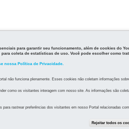
administração fazendária assegurará aos contribuintes acesso a info
essenciais para garantir seu funcionamento, além de cookies do Y
 para coleta de estatísticas de uso. Você pode escolher como tra
e nossa Política de Privacidade.
rtal não funciona plenamente. Esses cookies não coletam informações sobre 
der como os visitantes interagem com nosso site. As informações são cole
MAPA D
para rastrear preferências dos visitantes em nosso Portal relacionadas com 
UAL DE GOVERNANÇA DIGITAL E SEGURANÇA DA
Rejeitar todos os co