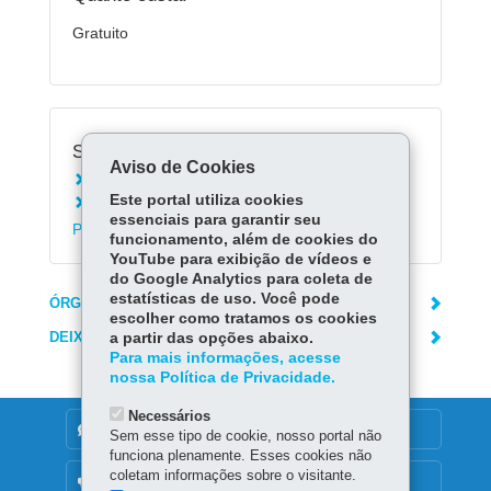
Gratuito
Serviços Relacionados:
Aviso de Cookies
Conhecer o Museu Campos Gerais - UEPG
Este portal utiliza cookies
Conhecer o Centro de Documentação e
essenciais para garantir seu
Pesquisa em História - UEPG
funcionamento, além de cookies do
YouTube para exibição de vídeos e
do Google Analytics para coleta de
estatísticas de uso. Você pode
ÓRGÃO RESPONSÁVEL
escolher como tratamos os cookies
DEIXE SUA OPINIÃO
a partir das opções abaixo.
Para mais informações, acesse
nossa Política de Privacidade.
Necessários
DENUNCIE CORRUPÇÃO
Sem esse tipo de cookie, nosso portal não
funciona plenamente. Esses cookies não
coletam informações sobre o visitante.
OUVIDORIA