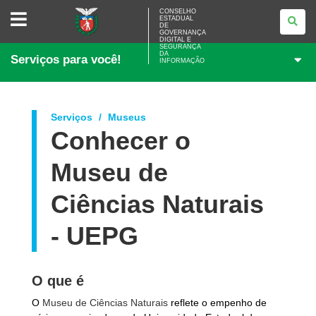
CONSELHO
CONSELHO
ESTADUAL
ESTADUAL
DE
DE
GOVERNANÇA
GOVERNANÇA
DIGITAL E
SEGURANÇA
DIGITAL
DA
Serviços para você!
E
INFORMAÇÃO
SEGURANÇA
DA
INFORMAÇÃO
Serviços
Museus
Conhecer o
Museu de
Ciências Naturais
- UEPG
O que é
O
Museu de Ciências Naturais
reflete o empenho de