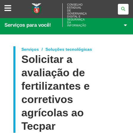
CONSELHO
CONSELHO
ESTADUAL
ESTADUAL
DE
DE
GOVERNANÇA
GOVERNANÇA
DIGITAL E
SEGURANÇA
DIGITAL
DA
Serviços para você!
E
INFORMAÇÃO
SEGURANÇA
DA
INFORMAÇÃO
Serviços
Soluções tecnológicas
Solicitar a
avaliação de
fertilizantes e
corretivos
agrícolas ao
Tecpar