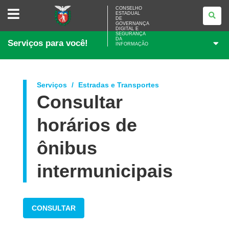
CONSELHO
CONSELHO
ESTADUAL
ESTADUAL
DE
DE
GOVERNANÇA
GOVERNANÇA
DIGITAL E
SEGURANÇA
DIGITAL
DA
Serviços para você!
E
INFORMAÇÃO
SEGURANÇA
DA
INFORMAÇÃO
Serviços
Estradas e Transportes
Consultar
horários de
ônibus
intermunicipais
CONSULTAR