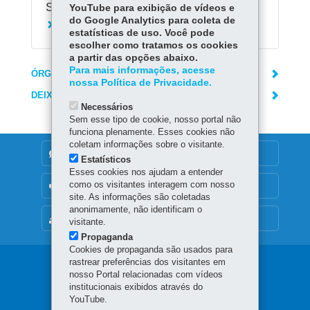
Serviços Relacionados:
YouTube para exibição de vídeos e
do Google Analytics para coleta de
Consultar linhas de transporte intermunicipal
estatísticas de uso. Você pode
escolher como tratamos os cookies
a partir das opções abaixo.
Para mais informações, acesse
ÓRGÃO RESPONSÁVEL
nossa Política de Privacidade.
DEIXE SUA OPINIÃO
Necessários
Sem esse tipo de cookie, nosso portal não
funciona plenamente. Esses cookies não
coletam informações sobre o visitante.
DENUNCIE CORRUPÇÃO
Estatísticos
Esses cookies nos ajudam a entender
como os visitantes interagem com nosso
OUVIDORIA
site. As informações são coletadas
anonimamente, não identificam o
MAPA DO SITE
visitante.
Propaganda
Cookies de propaganda são usados para
rastrear preferências dos visitantes em
Navegação
nosso Portal relacionadas com vídeos
principal
institucionais exibidos através do
YouTube.