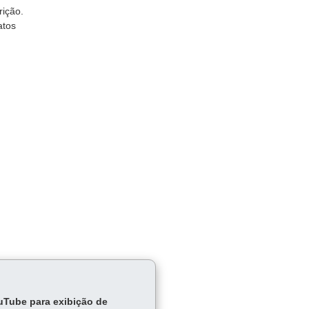
rição.
atos
ouTube para exibição de