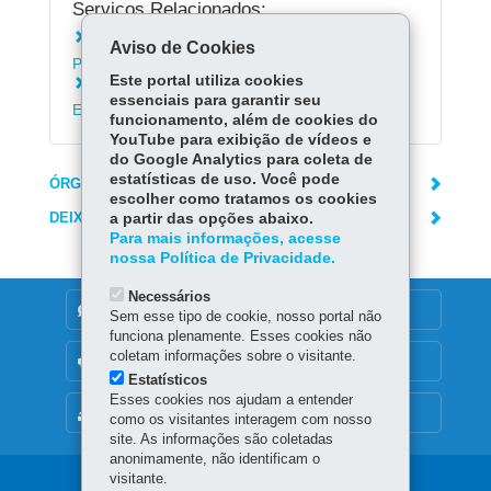
Serviços Relacionados:
Emitir Certidão Negativa de Débitos dos
Aviso de Cookies
Portos do Paraná
Este portal utiliza cookies
Registrar solicitação no Protocolo Geral do
essenciais para garantir seu
Estado do Paraná
funcionamento, além de cookies do
YouTube para exibição de vídeos e
do Google Analytics para coleta de
estatísticas de uso. Você pode
ÓRGÃO RESPONSÁVEL
escolher como tratamos os cookies
DEIXE SUA OPINIÃO
a partir das opções abaixo.
Para mais informações, acesse
nossa Política de Privacidade.
Necessários
DENUNCIE CORRUPÇÃO
Sem esse tipo de cookie, nosso portal não
funciona plenamente. Esses cookies não
coletam informações sobre o visitante.
OUVIDORIA
Estatísticos
Esses cookies nos ajudam a entender
MAPA DO SITE
como os visitantes interagem com nosso
site. As informações são coletadas
anonimamente, não identificam o
visitante.