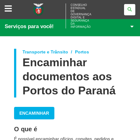
CONSELHO
CONSELHO
ESTADUAL
ESTADUAL
DE
DE
GOVERNANÇA
GOVERNANÇA
DIGITAL E
SEGURANÇA
DIGITAL
DA
Serviços para você!
E
INFORMAÇÃO
SEGURANÇA
DA
INFORMAÇÃO
Transporte e Trânsito
Portos
Encaminhar
documentos aos
Portos do Paraná
ENCAMINHAR
O que é
É possível encaminhar ofícios, convites, pedidos e