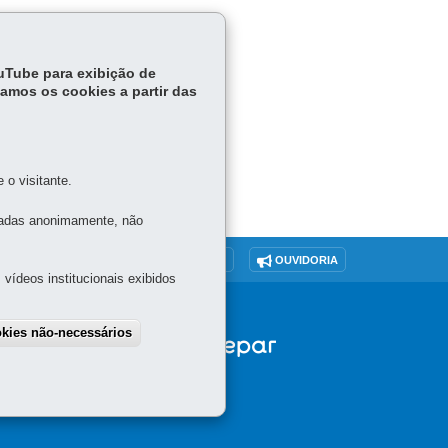
ouTube para exibição de
tamos os cookies a partir das
o visitante.
tadas anonimamente, não
O SITE
DENUNCIE CORRUPÇÃO
OUVIDORIA
vídeos institucionais exibidos
okies não-necessários
draw consent