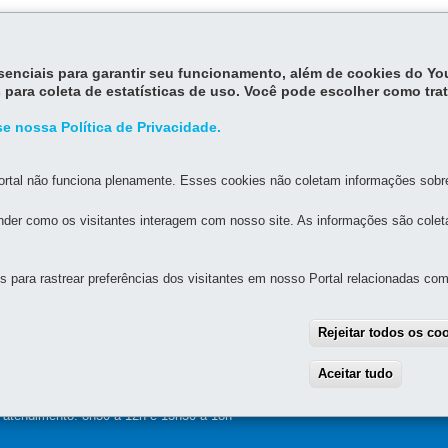
essenciais para garantir seu funcionamento, além de cookies do Y
 para coleta de estatísticas de uso. Você pode escolher como tra
e nossa Política de Privacidade.
rtal não funciona plenamente. Esses cookies não coletam informações sobre 
der como os visitantes interagem com nosso site. As informações são cole
MAPA D
para rastrear preferências dos visitantes em nosso Portal relacionadas com 
UAL DE GOVERNANÇA DIGITAL E SEGURANÇA DA
Rejeitar todos os co
Aceitar tudo
With
alette, s/n - Centro Cívico
-
80.530-909
-
Curitiba
-
PR
MAPA
e atendimento: 8h30 a 12h e 13h30 a 18h