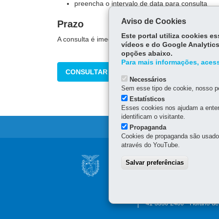
preencha o intervalo de data para consulta
Aviso de Cookies
Prazo
Este portal utiliza cookies 
A consulta é imediata.
vídeos e do Google Analytics
opções abaixo.
Para mais informações, acess
CONSULTAR
Necessários
Sem esse tipo de cookie, nosso po
Estatísticos
Esses cookies nos ajudam a enten
identificam o visitante.
Propaganda
Cookies de propaganda são usados 
através do YouTube.
Navegação
CONSELHO ESTAD
Salvar preferências
principal
INFORMAÇÃO
Palácio Iguaçu
Praça Nossa Senhora de S
41 3350-2400 - Horário d