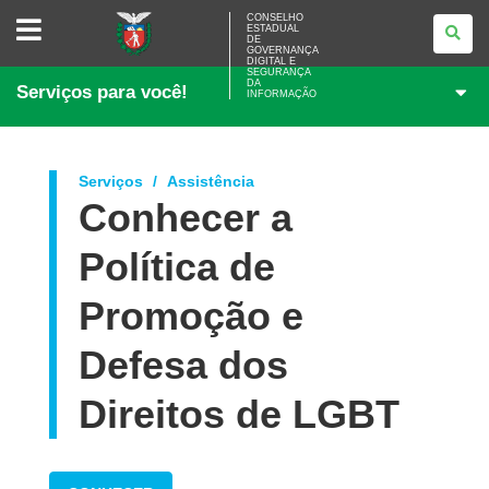
CONSELHO
CONSELHO
ESTADUAL
ESTADUAL
DE
DE
GOVERNANÇA
GOVERNANÇA
DIGITAL E
SEGURANÇA
DIGITAL
DA
Serviços para você!
E
INFORMAÇÃO
SEGURANÇA
DA
INFORMAÇÃO
Serviços
Assistência
Conhecer a
Política de
Promoção e
Defesa dos
Direitos de LGBT