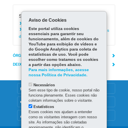
Serviços Relacionados:
Aviso de Cookies
Acionar emergência policial - 190
Este portal utiliza cookies
Consultar telefones das delegacias e unidades
essenciais para garantir seu
da Polícia Civil
funcionamento, além de cookies do
YouTube para exibição de vídeos e
do Google Analytics para coleta de
estatísticas de uso. Você pode
ÓRGÃO RESPONSÁVEL
escolher como tratamos os cookies
DEIXE SUA OPINIÃO
a partir das opções abaixo.
Para mais informações, acesse
nossa Política de Privacidade.
Necessários
DENUNCIE CORRUPÇÃO
Sem esse tipo de cookie, nosso portal não
funciona plenamente. Esses cookies não
coletam informações sobre o visitante.
OUVIDORIA
Estatísticos
Esses cookies nos ajudam a entender
MAPA DO SITE
como os visitantes interagem com nosso
site. As informações são coletadas
anonimamente, não identificam o