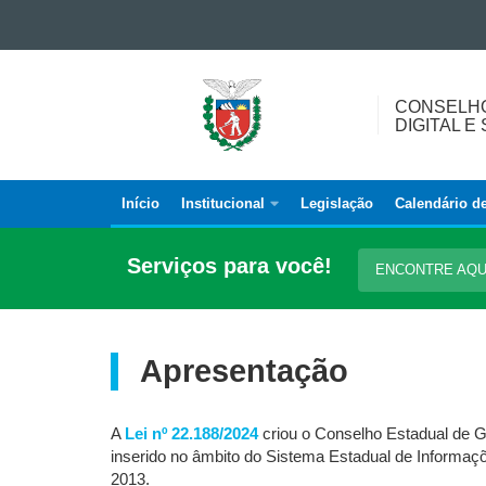
Ir para o conteúdo
Ir para a navegação
CONSELHO
Ir para a busca
CONSELH
ESTADUAL
Mapa do site
DIGITAL 
DE
GOVERNANÇA
DIGITAL
Início
Institucional
Legislação
Calendário d
Navegação
E
SEGURANÇA
principal
Serviços para você!
DA
ENCONTRE AQ
INFORMAÇÃO
Apresentação
A
Lei nº 22.188/2024
criou o Conselho Estadual de Go
inserido no âmbito do Sistema Estadual de Informaçõe
2013.