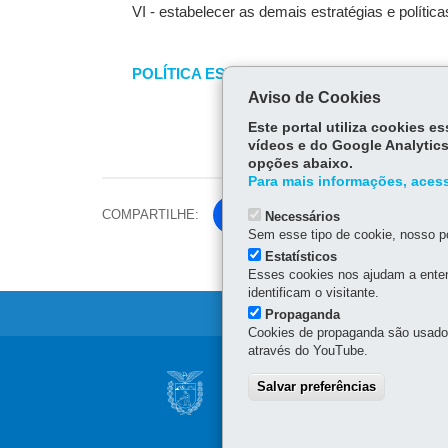
VI - estabelecer as demais estratégias e polític
POLÍTICA ESTADUAL DE GOVERNANÇA DE
Aviso de Cookies
Este portal utiliza cookies 
vídeos e do Google Analytics
opções abaixo.
Para mais informações, acess
COMPARTILHE:
Fa
Necessários
Sem esse tipo de cookie, nosso po
ce
Tw
Estatísticos
bo
Esses cookies nos ajudam a enten
itt
ok
identificam o visitante.
er
Propaganda
Cookies de propaganda são usados 
através do YouTube.
Navegação
CONSELHO ESTAD
Salvar preferências
principal
INFORMAÇÃO
Palácio Iguaçu