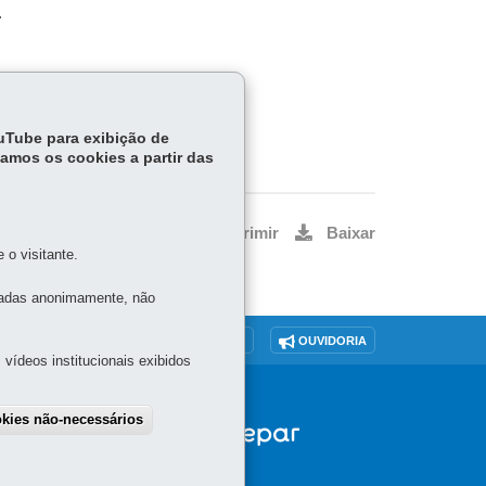
.
ouTube para exibição de
tamos os cookies a partir das
Voltar
Início
Imprimir
Baixar
o visitante.
tadas anonimamente, não
O SITE
DENUNCIE CORRUPÇÃO
OUVIDORIA
vídeos institucionais exibidos
okies não-necessários
draw consent