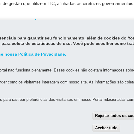
as de gestão que utilizem TIC, alinhadas às diretrizes governamentais
 TIC DO PARANÁ
essenciais para garantir seu funcionamento, além de cookies do Y
 para coleta de estatísticas de uso. Você pode escolher como tra
e nossa Política de Privacidade.
rtal não funciona plenamente. Esses cookies não coletam informações sobre 
der como os visitantes interagem com nosso site. As informações são cole
MAPA D
para rastrear preferências dos visitantes em nosso Portal relacionadas com 
UAL DE GOVERNANÇA DIGITAL E SEGURANÇA DA
Rejeitar todos os co
Aceitar tudo
With