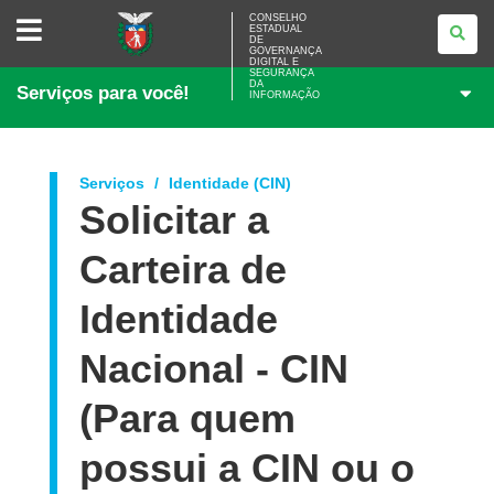
CONSELHO
CONSELHO
ESTADUAL
ESTADUAL
DE
DE
GOVERNANÇA
GOVERNANÇA
DIGITAL E
SEGURANÇA
DIGITAL
DA
Serviços para você!
E
INFORMAÇÃO
SEGURANÇA
DA
INFORMAÇÃO
Serviços
Identidade (CIN)
Solicitar a
Carteira de
Identidade
Nacional - CIN
(Para quem
possui a CIN ou o