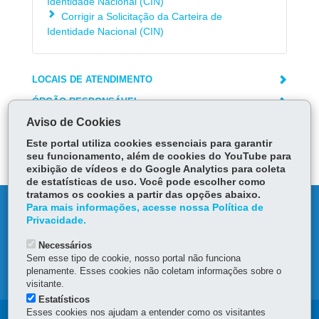
Identidade Nacional (CIN)
Corrigir a Solicitação da Carteira de
Identidade Nacional (CIN)
LOCAIS DE ATENDIMENTO
ÓRGÃO RESPONSÁVEL
Aviso de Cookies
PERGUNTAS FREQUENTES
Este portal utiliza cookies essenciais para garantir
DEIXE SUA OPINIÃO
seu funcionamento, além de cookies do YouTube para
exibição de vídeos e do Google Analytics para coleta
de estatísticas de uso. Você pode escolher como
tratamos os cookies a partir das opções abaixo.
DENUNCIE CORRUPÇÃO
Para mais informações, acesse nossa Política de
Privacidade.
OUVIDORIA
Necessários
Sem esse tipo de cookie, nosso portal não funciona
plenamente. Esses cookies não coletam informações sobre o
MAPA DO SITE
visitante.
Estatísticos
Esses cookies nos ajudam a entender como os visitantes