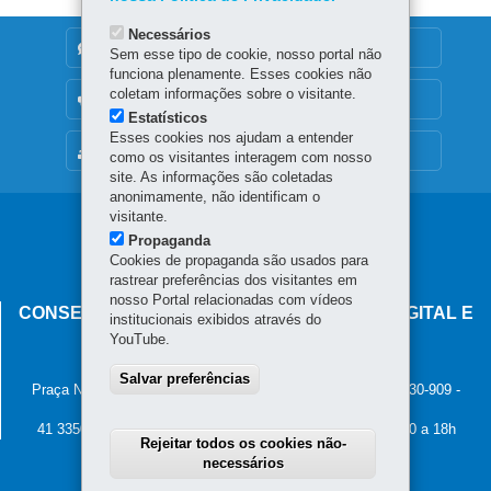
Necessários
DENUNCIE CORRUPÇÃO
Sem esse tipo de cookie, nosso portal não
funciona plenamente. Esses cookies não
coletam informações sobre o visitante.
OUVIDORIA
Estatísticos
Esses cookies nos ajudam a entender
MAPA DO SITE
como os visitantes interagem com nosso
site. As informações são coletadas
anonimamente, não identificam o
visitante.
Navegação
Propaganda
principal
Cookies de propaganda são usados para
rastrear preferências dos visitantes em
nosso Portal relacionadas com vídeos
CONSELHO ESTADUAL DE GOVERNANÇA DIGITAL E
institucionais exibidos através do
SEGURANÇA DA INFORMAÇÃO
YouTube.
Palácio Iguaçu
Salvar preferências
Praça Nossa Senhora de Salette, s/n - Centro Cívico
-
80.530-909
-
Curitiba
-
PR
MAPA
41 3350-2400 - Horário de atendimento: 8h30 a 12h e 13h30 a 18h
Rejeitar todos os cookies não-
necessários