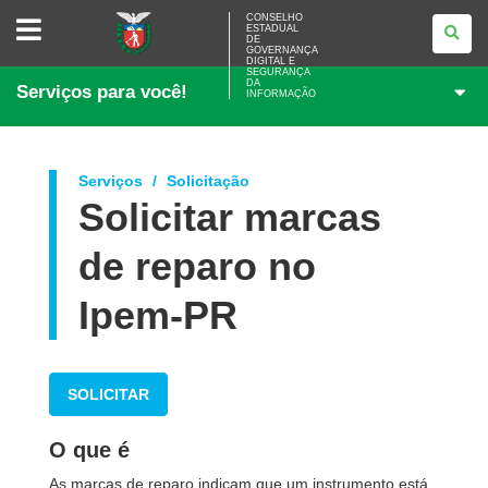
CONSELHO
CONSELHO
ESTADUAL
ESTADUAL
DE
DE
GOVERNANÇA
GOVERNANÇA
DIGITAL E
SEGURANÇA
DIGITAL
DA
Serviços para você!
E
INFORMAÇÃO
SEGURANÇA
DA
INFORMAÇÃO
Serviços
Solicitação
Solicitar marcas
de reparo no
Ipem-PR
SOLICITAR
O que é
As marcas de reparo indicam que um instrumento está