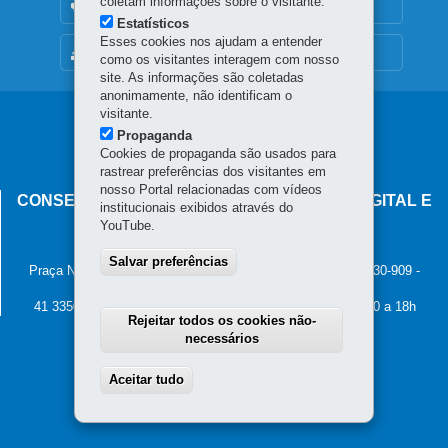
coletam informações sobre o visitante.
OUVIDORIA
Estatísticos
Esses cookies nos ajudam a entender
MAPA DO SITE
como os visitantes interagem com nosso
site. As informações são coletadas
anonimamente, não identificam o
visitante.
Navegação
Propaganda
principal
Cookies de propaganda são usados para
rastrear preferências dos visitantes em
nosso Portal relacionadas com vídeos
CONSELHO ESTADUAL DE GOVERNANÇA DIGITAL E
institucionais exibidos através do
SEGURANÇA DA INFORMAÇÃO
YouTube.
Palácio Iguaçu
Salvar preferências
Praça Nossa Senhora de Salette, s/n - Centro Cívico
-
80.530-909
-
Curitiba
-
PR
MAPA
41 3350-2400 - Horário de atendimento: 8h30 a 12h e 13h30 a 18h
Rejeitar todos os cookies não-
necessários
Aceitar tudo
Withdraw consent