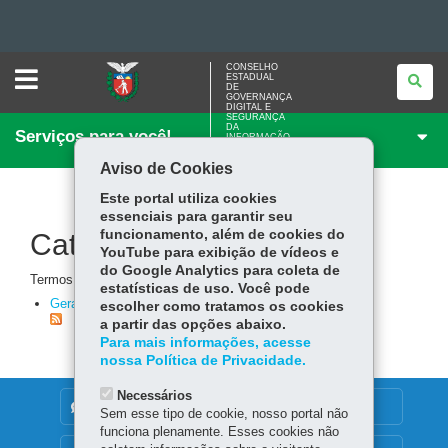
CONSELHO
Ir
CONSELHO
ESTADUAL
ESTADUAL
DE
DE
GOVERNANÇA
para
Ir
GOVERNANÇA
DIGITAL E
SEGURANÇA
DIGITAL
DA
Serviços para você!
E
INFORMAÇÃO
para
Ir
o
SEGURANÇA
DA
Aviso de Cookies
conteúdo
Mapa
para
a
INFORMAÇÃO
Este portal utiliza cookies
navegação
do
a
essenciais para garantir seu
funcionamento, além de cookies do
Categoria de Página
busca
site
YouTube para exibição de vídeos e
do Google Analytics para coleta de
Termos de categoria para
páginas
.
estatísticas de uso. Você pode
Geral
(13)
escolher como tratamos os cookies
a partir das opções abaixo.
Para mais informações, acesse
nossa Política de Privacidade.
Necessários
DENUNCIE CORRUPÇÃO
Sem esse tipo de cookie, nosso portal não
funciona plenamente. Esses cookies não