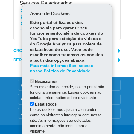
Serviços Relacionados:
Consultar a programação do Teatro Guaíra
Aviso de Cookies
Conhecer o Balé Teatro Guaíra
Este portal utiliza cookies
Conhecer o G2 Companhia de Dança do
essenciais para garantir seu
Teatro Guaíra
funcionamento, além de cookies do
YouTube para exibição de vídeos e
do Google Analytics para coleta de
estatísticas de uso. Você pode
ÓRGÃO RESPONSÁVEL
escolher como tratamos os cookies
DEIXE SUA OPINIÃO
a partir das opções abaixo.
Para mais informações, acesse
nossa Política de Privacidade.
Necessários
DENUNCIE CORRUPÇÃO
Sem esse tipo de cookie, nosso portal não
funciona plenamente. Esses cookies não
coletam informações sobre o visitante.
OUVIDORIA
Estatísticos
Esses cookies nos ajudam a entender
MAPA DO SITE
como os visitantes interagem com nosso
site. As informações são coletadas
anonimamente, não identificam o
visitante.