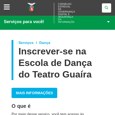
CONSELHO
CONSELHO
ESTADUAL
ESTADUAL
DE
DE
GOVERNANÇA
GOVERNANÇA
DIGITAL E
SEGURANÇA
DIGITAL
DA
Serviços para você!
E
INFORMAÇÃO
SEGURANÇA
DA
INFORMAÇÃO
Serviços
Dança
Inscrever-se na
Escola de Dança
do Teatro Guaíra
MAIS INFORMAÇÕES
O que é
Por meio desse serviço, você tem acesso às