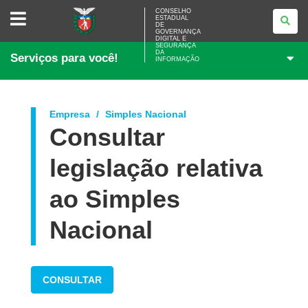
CONSELHO
CONSELHO
ESTADUAL
ESTADUAL
DE
DE
GOVERNANÇA
GOVERNANÇA
DIGITAL E
SEGURANÇA
DIGITAL
DA
Serviços para você!
E
INFORMAÇÃO
SEGURANÇA
DA
INFORMAÇÃO
Empresa
Simples Nacional
Consultar
legislação relativa
ao Simples
Nacional
CONSULTAR