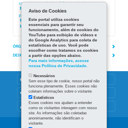
cancelamento da inscrição estadual
Consultar termos de indeferimento da opção
Aviso de Cookies
pelo Simples Nacional
Este portal utiliza cookies
Saber como entregar a DeSTDA - Sedif/SN
essenciais para garantir seu
Consultar Legislação Tributária
funcionamento, além de cookies do
YouTube para exibição de vídeos e
do Google Analytics para coleta de
estatísticas de uso. Você pode
ÓRGÃO RESPONSÁVEL
escolher como tratamos os cookies
DEIXE SUA OPINIÃO
a partir das opções abaixo.
Para mais informações, acesse
nossa Política de Privacidade.
Necessários
DENUNCIE CORRUPÇÃO
Sem esse tipo de cookie, nosso portal não
funciona plenamente. Esses cookies não
coletam informações sobre o visitante.
OUVIDORIA
Estatísticos
Esses cookies nos ajudam a entender
MAPA DO SITE
como os visitantes interagem com nosso
site. As informações são coletadas
anonimamente, não identificam o
visitante.
Navegação