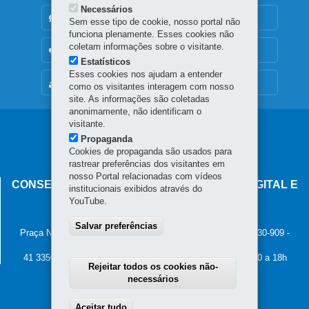
Necessários
DENUNCIE CORRUPÇÃO
Sem esse tipo de cookie, nosso portal não
funciona plenamente. Esses cookies não
coletam informações sobre o visitante.
OUVIDORIA
Estatísticos
Esses cookies nos ajudam a entender
MAPA DO SITE
como os visitantes interagem com nosso
site. As informações são coletadas
anonimamente, não identificam o
visitante.
Navegação
Propaganda
principal
Cookies de propaganda são usados para
rastrear preferências dos visitantes em
nosso Portal relacionadas com vídeos
CONSELHO ESTADUAL DE GOVERNANÇA DIGITAL E
institucionais exibidos através do
SEGURANÇA DA INFORMAÇÃO
YouTube.
Palácio Iguaçu
Salvar preferências
Praça Nossa Senhora de Salette, s/n - Centro Cívico
-
80.530-909
-
Curitiba
-
PR
MAPA
41 3350-2400 - Horário de atendimento: 8h30 a 12h e 13h30 a 18h
Rejeitar todos os cookies não-
necessários
Aceitar tudo
Withdraw consent