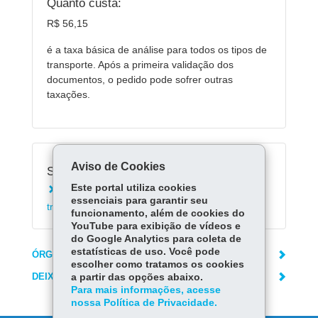
Quanto custa:
R$ 56,15
é a taxa básica de análise para todos os tipos de
transporte. Após a primeira validação dos
documentos, o pedido pode sofrer outras
taxações.
Aviso de Cookies
Serviços Relacionados:
Este portal utiliza cookies
Solicitar autorização para veículo fazer
essenciais para garantir seu
transporte escolar
funcionamento, além de cookies do
YouTube para exibição de vídeos e
do Google Analytics para coleta de
estatísticas de uso. Você pode
ÓRGÃO RESPONSÁVEL
escolher como tratamos os cookies
DEIXE SUA OPINIÃO
a partir das opções abaixo.
Para mais informações, acesse
nossa Política de Privacidade.