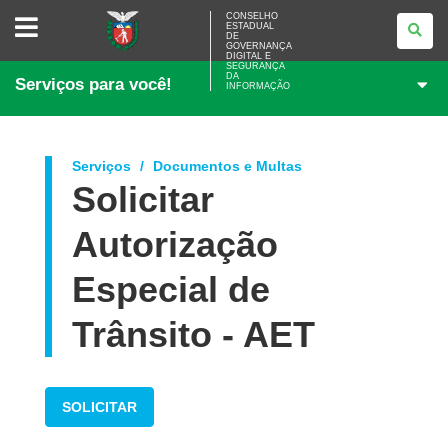
CONSELHO
CONSELHO
ESTADUAL
ESTADUAL
DE
DE
GOVERNANÇA
GOVERNANÇA
DIGITAL E
SEGURANÇA
DIGITAL
DA
Serviços para você!
E
INFORMAÇÃO
SEGURANÇA
DA
INFORMAÇÃO
Serviços
Documentos e Multas
Solicitar
Autorização
Especial de
Trânsito - AET
SOLICITAR