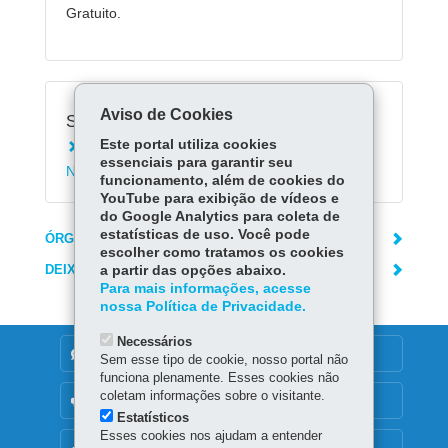
Gratuito.
Aviso de Cookies
Serviços Relacionados:
Este portal utiliza cookies
Saber como são depositados os créditos do
essenciais para garantir seu
Nota Paraná na conta bancária
funcionamento, além de cookies do
YouTube para exibição de vídeos e
do Google Analytics para coleta de
estatísticas de uso. Você pode
ÓRGÃO RESPONSÁVEL
escolher como tratamos os cookies
DEIXE SUA OPINIÃO
a partir das opções abaixo.
Para mais informações, acesse
nossa Política de Privacidade.
Necessários
DENUNCIE CORRUPÇÃO
Sem esse tipo de cookie, nosso portal não
funciona plenamente. Esses cookies não
coletam informações sobre o visitante.
OUVIDORIA
Estatísticos
Esses cookies nos ajudam a entender
MAPA DO SITE