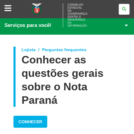
CONSELHO
CONSELHO
ESTADUAL
ESTADUAL
DE
DE
GOVERNANÇA
GOVERNANÇA
DIGITAL E
SEGURANÇA
DIGITAL
DA
Serviços para você!
E
INFORMAÇÃO
SEGURANÇA
DA
INFORMAÇÃO
Lojista
Perguntas frequentes
Conhecer as
questões gerais
sobre o Nota
Paraná
CONHECER