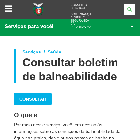
CONSELHO
CONSELHO
ESTADUAL
ESTADUAL
DE
DE
GOVERNANÇA
GOVERNANÇA
DIGITAL E
SEGURANÇA
DIGITAL
DA
Serviços para você!
E
INFORMAÇÃO
SEGURANÇA
DA
INFORMAÇÃO
Serviços
Saúde
Consultar boletim
de balneabilidade
CONSULTAR
O que é
Por meio desse serviço, você tem acesso às
informações sobre as
condições de balneabilidade da
água nas praias, rios e outros pontos de banho no