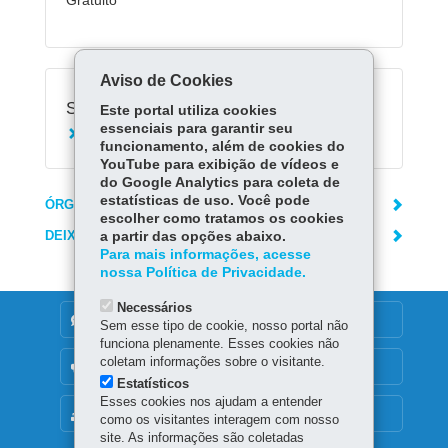
Gratuito
Aviso de Cookies
Serviços Relacionados:
Este portal utiliza cookies
essenciais para garantir seu
Conhecer o Verão Maior Paraná
funcionamento, além de cookies do
YouTube para exibição de vídeos e
do Google Analytics para coleta de
estatísticas de uso. Você pode
ÓRGÃO RESPONSÁVEL
escolher como tratamos os cookies
DEIXE SUA OPINIÃO
a partir das opções abaixo.
Para mais informações, acesse
nossa Política de Privacidade.
Necessários
DENUNCIE CORRUPÇÃO
Sem esse tipo de cookie, nosso portal não
funciona plenamente. Esses cookies não
coletam informações sobre o visitante.
OUVIDORIA
Estatísticos
Esses cookies nos ajudam a entender
MAPA DO SITE
como os visitantes interagem com nosso
site. As informações são coletadas